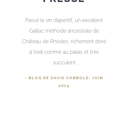
e Rhodes,
Passé le vin d’apéritif, un excellent
Méthode
e du BIO
Gaillac méthode ancestrale de
robe do
Château de Rhodes, richement doré
où beau
à l’oeil comme au palais et très
rappelle
FRANCE,
succulent
de
parfaitem
- BLOG DE DAVID COBBOLD, JUIN
Une bulle
2014
l'apéritif
- LE G